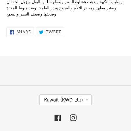
ويطيب النكهة ويذهب غشاوة البصر ويقطع سلس البول ويزيل الخفقان
your
ويعتبر مطهر ومخدر للآلام والقروح ويدر الطمث وضد هبوط المعدة
cart
وضعفها وضعف البصر والسمع
SHARE
TWEET
SHARE
TWEET
ON
ON
FACEBOOK
TWITTER
C
Kuwait (KWD د.ك)
O
U
N
Facebook
Instagram
T
R