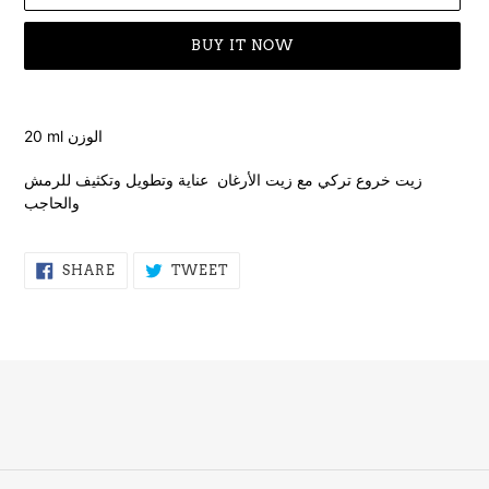
BUY IT NOW
Adding
product
20 ml الوزن
to
your
زيت خروع تركي مع زيت الأرغان عناية وتطويل وتكثيف للرمش
cart
والحاجب
SHARE
TWEET
SHARE
TWEET
ON
ON
FACEBOOK
TWITTER