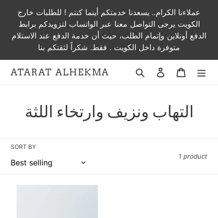
Skip
عملاءنا الكرام.. يسعدنا خدمتكم أينما كنتم ! للطلبات خارج
to
الكويت يرجى التواصل معنا عبر الواتساب لتزويدكم برابط
content
الدفع أونلاين وإتمام الطلب، حيث أن خدمة الدفع عند الاستلام
متوفرة داخل الكويت . فقط. شكراً لثقتكم بنا
Search
Log in
Cart
ATARAT ALHEKMA
C
التهاب ونزيف وارتخاء اللثة
o
l
SORT BY
1 product
l
e
عشبة
العذبة
c